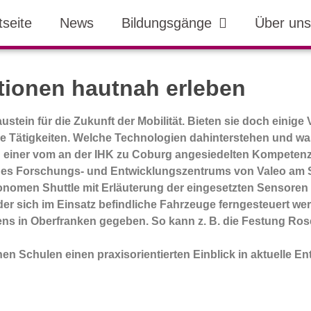
tseite
News
Bildungsgänge
Über uns
tionen hautnah erleben
ein für die Zukunft der Mobilität. Bieten sie doch einige V
dere Tätigkeiten. Welche Technologien dahinterstehen und wa
 einer vom an der IHK zu Coburg angesiedelten Kompeten
des Forschungs- und Entwicklungszentrums von Valeo am
tonomen Shuttle mit Erläuterung der eingesetzten Sensor
er sich im Einsatz befindliche Fahrzeuge ferngesteuert wer
s in Oberfranken gegeben. So kann z. B. die Festung Ros
chen Schulen einen praxisorientierten Einblick in aktuelle 