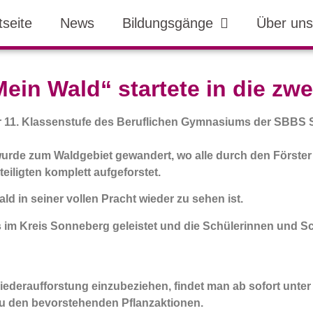
tseite
News
Bildungsgänge
Über uns
ein Wald“ startete in die zw
er 11. Klassenstufe des Beruflichen Gymnasiums der SBBS 
wurde zum Waldgebiet gewandert, wo alle durch den Först
eiligten komplett aufgeforstet.
ld in seiner vollen P
racht wieder zu sehen ist.
 im Kreis Sonneberg geleistet und die Schülerinnen und Sc
ederaufforstung einzubeziehen, findet man ab sofort unte
zu den bevorstehenden Pflanzaktionen.