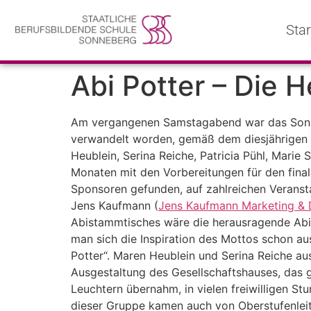
Star
Abi Potter – Die 
Am vergangenen Samstagabend war das Sonneb
verwandelt worden, gemäß dem diesjährigen 
Heublein, Serina Reiche, Patricia Pühl, Marie 
Monaten mit den Vorbereitungen für den fina
Sponsoren gefunden, auf zahlreichen Verans
Jens Kaufmann (
Jens Kaufmann Marketing & 
Abistammtisches wäre die herausragende Abit
man sich die Inspiration des Mottos schon au
Potter“. Maren Heublein und Serina Reiche au
Ausgestaltung des Gesellschaftshauses, das
Leuchtern übernahm, in vielen freiwilligen
dieser Gruppe kamen auch von Oberstufenleiter