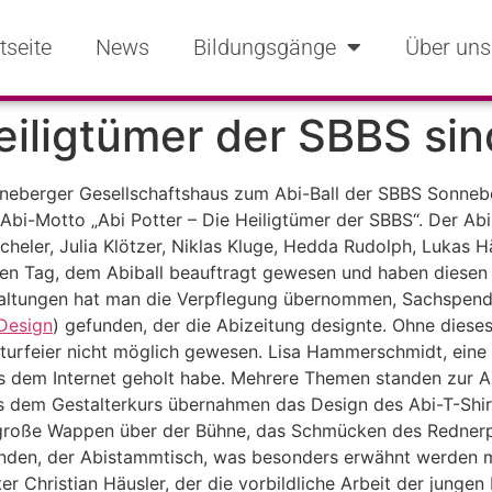
tseite
News
Bildungsgänge
Über uns
Heiligtümer der SBBS si
erger Gesellschaftshaus zum Abi-Ball der SBBS Sonneber
Abi-Motto „Abi Potter – Die Heiligtümer der SBBS“. Der A
Scheler, Julia Klötzer, Niklas Kluge, Hedda Rudolph, Lukas 
len Tag, dem Abiball beauftragt gewesen und haben diesen 
taltungen hat man die Verpflegung übernommen, Sachspend
Design
) gefunden, der die Abizeitung designte. Ohne diese
urfeier nicht möglich gewesen. Lisa Hammerschmidt, eine d
s dem Internet geholt habe. Mehrere Themen standen zur Aus
s dem Gestalterkurs übernahmen das Design des Abi-T-Shirt
 große Wappen über der Bühne, das Schmücken des Rednerp
 Stunden, der Abistammtisch, was besonders erwähnt werd
 Christian Häusler, der die vorbildliche Arbeit der jungen