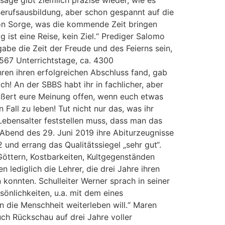
Berufsausbildung, aber schon gespannt auf die
von Sorge, was die kommende Zeit bringen
ist eine Reise, kein Ziel.“ Prediger Salomo
abe die Zeit der Freude und des Feierns sein,
567 Unterrichtstage, ca. 4300
ren ihren erfolgreichen Abschluss fand, gab
h! An der SBBS habt ihr in fachlicher, aber
 äußert eure Meinung offen, wenn euch etwas
n Fall zu leben! Tut nicht nur das, was ihr
Lebensalter feststellen muss, dass man das
Abend des 29. Juni 2019 ihre Abiturzeugnisse
und errang das Qualitätssiegel „sehr gut“.
Göttern, Kostbarkeiten, Kultgegenständen
n lediglich die Lehrer, die drei Jahre ihren
konnten. Schulleiter Werner sprach in seiner
önlichkeiten, u.a. mit dem eines
n die Menschheit weiterleben will.“ Maren
uch Rückschau auf drei Jahre voller