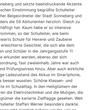
onneberg und setzte beeindruckende Akzente
schen Einstimmung begrüßte Schulleiter
icher Beigeordneter der Stadt Sonneberg und
ers die 59 Abiturienten herzlich. Gleich zu
häftigt hat. Kaum habe er so intensive
nommen, so der Schulleiter, wie beim
gwarts Schule für Hexerei und Zauberei
leichterte Gesichter, die sich alle dem
en und Schüler in die Jahrgangsstufe 11
te erkundet werden, ebenso der sich
sordnung, fast zweieinhalb Jahre war auch
nd Prüfungsstress hinzu. Aber auch wirkliche
drige Ladezustand des Akkus im Smartphone,
es besser wussten. Schöne Klassen- und
e im Schulalltag. In den Heiligtümern der
en die Elektrotechniker und die Mutigen, die
igtümer die karierte Zielflagge gesehen. Weit
ulleiter Steffen Werner besonders dankte.
sage gibt ziemlich präzise wieder, wie es