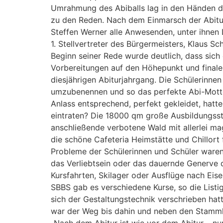
Umrahmung des Abiballs lag in den Händen d
zu den Reden. Nach dem Einmarsch der Abitu
Steffen Werner alle Anwesenden, unter ihnen
1. Stellvertreter des Bürgermeisters, Klaus S
Beginn seiner Rede wurde deutlich, dass sich 
Vorbereitungen auf den Höhepunkt und finale
diesjährigen Abiturjahrgang. Die Schülerinne
umzubenennen und so das perfekte Abi-Motto z
Anlass entsprechend, perfekt gekleidet, hatte
eintraten? Die 18000 qm große Ausbildungsst
anschließende verbotene Wald mit allerlei m
die schöne Cafeteria Heimstätte und Chillort
Probleme der Schülerinnen und Schüler waren
das Verliebtsein oder das dauernde Generve d
Kursfahrten, Skilager oder Ausflüge nach Ei
SBBS gab es verschiedene Kurse, so die Listi
sich der Gestaltungstechnik verschrieben hatt
war der Weg bis dahin und neben den Stammkur
„Nach dem Abitur ist wie vor dem Abitur – nur