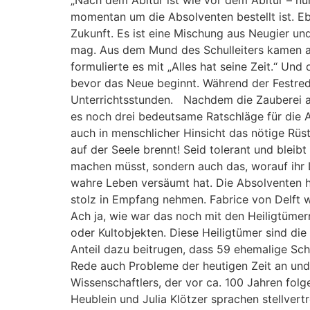
momentan um die Absolventen bestellt ist. Eb
Zukunft. Es ist eine Mischung aus Neugier u
mag. Aus dem Mund des Schulleiters kamen auch
formulierte es mit „Alles hat seine Zeit.“ Un
bevor das Neue beginnt. Während der Festred
Unterrichtsstunden. Nachdem die Zauberei an
es noch drei bedeutsame Ratschläge für die Ab
auch in menschlicher Hinsicht das nötige Rüs
auf der Seele brennt! Seid tolerant und bleibt 
machen müsst, sondern auch das, worauf ihr L
wahre Leben versäumt hat. Die Absolventen h
stolz in Empfang nehmen. Fabrice von Delft w
Ach ja, wie war das noch mit den Heiligtümer
oder Kultobjekten. Diese Heiligtümer sind die 
Anteil dazu beitrugen, dass 59 ehemalige Sch
Rede auch Probleme der heutigen Zeit an und 
Wissenschaftlers, der vor ca. 100 Jahren fol
Heublein und Julia Klötzer sprachen stellver