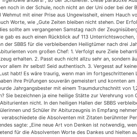
en noch in der Schule, noch nicht an der Uni oder bei der 
nd Wehmut mit einer Prise aus Ungewissheit, einem Hauch 
 Worte, wie „Gute Zeiten bleiben nicht stehen. Der Erfolg 
d dies sollte am vergangenen Samstag nach der Zeugnisüberg
e gab es auch einen Rückblick auf 113 Unterrichtswochen, 
 der SBBS für die verbleibenden Heiligtümer nach drei Jah
iturienten vom großen Chef: 1. Verfolgt eure Ziele beharrlic
tzeug erhalten. 2. Passt euch nicht allzu sehr an, sondern
vor allem ihr selbst! Seid authentisch. 3. Vergesst auf keine
ust habt! Es wäre traurig, wenn man im fortgeschrittenen 
aben ihre Prüfungen souverän gemeistert und konnten am 
urde Jahrgangsbester mit einem Traumdurchschnitt von 1,2 
n? Sie bezeichnen ja eine heilige Stätte zur Verehrung von 
Abiturienten nicht. In den heiligen Hallen der SBBS verbleibe
ülerinnen und Schüler ihr Abiturzeugnis in Empfang nehmen 
verabschiedete die Absolventen mit Zitaten berühmter Pers
gendes sagte: „Eine neue Art von Denken ist notwendig, wen
tretend für die Absolventen Worte des Dankes und hielten a