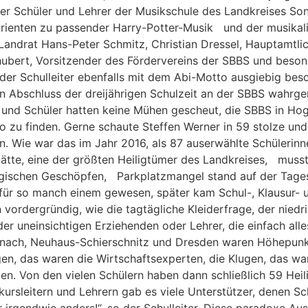
er Schüler und Lehrer der Musikschule des Landkreises S
rienten zu passender Harry-Potter-Musik und der musikali
 Landrat Hans-Peter Schmitz, Christian Dressel, Hauptamtl
chubert, Vorsitzender des Fördervereins der SBBS und besond
der Schulleiter ebenfalls mit dem Abi-Motto ausgiebig besc
n Abschluss der dreijährigen Schulzeit an der SBBS wahrge
n und Schüler hatten keine Mühen gescheut, die SBBS in Ho
u finden. Gerne schaute Steffen Werner in 59 stolze und er
n. Wie war das im Jahr 2016, als 87 auserwählte Schülerinn
ätte, eine der größten Heiligtümer des Landkreises, muss
agischen Geschöpfen, Parkplatzmangel stand auf der Tage
 für so manch einem gewesen, später kam Schul-, Klausur- u
 vordergründig, wie die tagtägliche Kleiderfrage, der nie
er uneinsichtigen Erziehenden oder Lehrer, die einfach all
senach, Neuhaus-Schierschnitz und Dresden waren Höhepunkt
gen, das waren die Wirtschaftsexperten, die Klugen, das war
en. Von den vielen Schülern haben dann schließlich 59 Heil
sleitern und Lehrern gab es viele Unterstützer, denen Sch
 irgendwie anders!“, so der Schulleiter. Diese paradoxe Aus